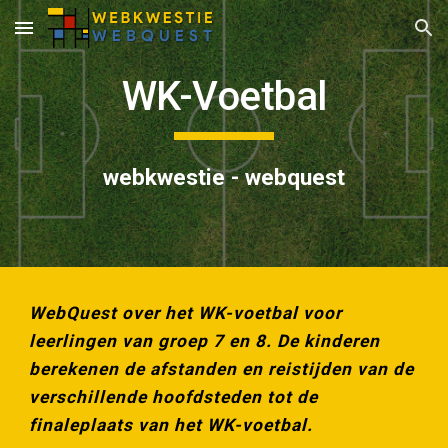
Skip to main content
Skip to navigation
WK-Voetbal
webkwestie - webquest
WebQuest over het WK-voetbal voor
leerlingen van groep 7 en 8. De kinderen
berekenen de afstanden en reistijden van de
verschillende hoofdsteden tot de
finaleplaats van het WK-voetbal.