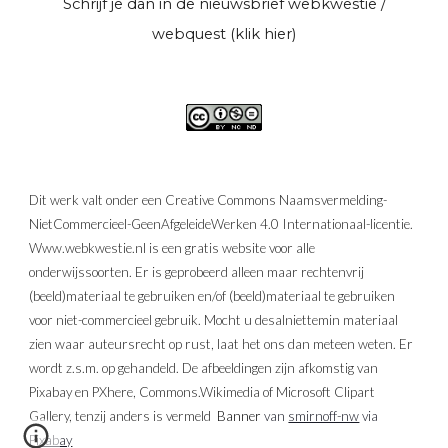
Schrijf je dan in de
nieuwsbrief webkwestie /
webquest (klik hier)
Dit werk valt onder een Creative Commons Naamsvermelding-
NietCommercieel-GeenAfgeleideWerken 4.0 Internationaal-licentie.
Www.webkwestie.nl is een gratis website voor alle
onderwijssoorten. Er is geprobeerd alleen maar rechtenvrij
(beeld)materiaal te gebruiken en/of (beeld)materiaal te gebruiken
voor niet-commercieel gebruik. Mocht u desalniettemin materiaal
zien waar auteursrecht op rust, laat het ons dan meteen weten. Er
wordt z.s.m. op gehandeld. De afbeeldingen zijn afkomstig van
Pixabay en PXhere, Commons.Wikimedia of Microsoft Clipart
Gallery, tenzij anders is vermeld
Banner
van
smirnoff-nw
via
Pixabay